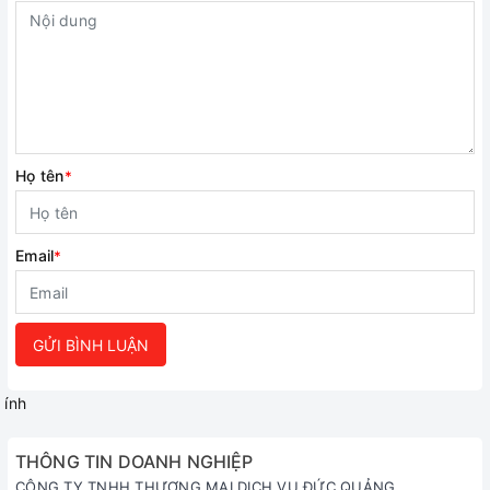
Họ tên
*
Email
*
GỬI BÌNH LUẬN
ính
THÔNG TIN DOANH NGHIỆP
CÔNG TY TNHH THƯƠNG MẠI DỊCH VỤ ĐỨC QUẢNG