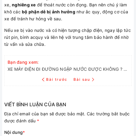
xe,
nghiêng xe
để thoát nước còn đọng. Bạn nên chú ý làm
khô các
bộ phận dễ bị ảnh hưởng
như ắc quy, động cơ của
xe để tránh hư hỏng về sau.
Nếu xe bị vào nước và có hiện tượng chập điện, ngay lập tức
rút pin, bình acquy và liên hệ với trung tâm bảo hành để nhờ
từ vấn và sửa chữa.
Bạn đang xem:
XE MÁY ĐIỆN ĐI ĐƯỜNG NGẬP NƯỚC ĐƯỢC KHÔNG ? KHẢ NĂNG CHỐNG NƯỚC CỦA XE ĐIỆN HIỆN NAY
Bài trước
Bài sau
VIẾT BÌNH LUẬN CỦA BẠN
Địa chỉ email của bạn sẽ được bảo mật. Các trường bắt buộc
được đánh dấu
*
Nội dung
*