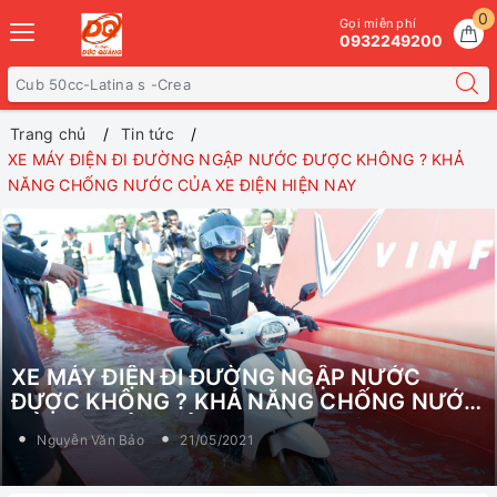
0
Gọi miễn phí
0932249200
Trang chủ
Tin tức
XE MÁY ĐIỆN ĐI ĐƯỜNG NGẬP NƯỚC ĐƯỢC KHÔNG ? KHẢ
NĂNG CHỐNG NƯỚC CỦA XE ĐIỆN HIỆN NAY
XE MÁY ĐIỆN ĐI ĐƯỜNG NGẬP NƯỚC
ĐƯỢC KHÔNG ? KHẢ NĂNG CHỐNG NƯỚC
CỦA XE ĐIỆN HIỆN NAY
Nguyễn Văn Bảo
21/05/2021