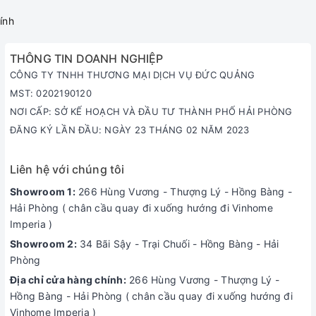
Đèn đuôi xe dạng LED với dải sáng lớn đảm bảo an toàn kết
ính
hợp với đèn xi nhan sau ấn tượng
4. BÁNH XE LỚN
THÔNG TIN DOANH NGHIỆP
CÔNG TY TNHH THƯƠNG MẠI DỊCH VỤ ĐỨC QUẢNG
MST: 0202190120
NƠI CẤP: SỞ KẾ HOẠCH VÀ ĐẦU TƯ THÀNH PHỐ HẢI PHÒNG
ĐĂNG KÝ LẦN ĐẦU: NGÀY 23 THÁNG 02 NĂM 2023
Liên hệ với chúng tôi
Showroom 1:
266 Hùng Vương - Thượng Lý - Hồng Bàng -
Hải Phòng ( chân cầu quay đi xuống hướng đi Vinhome
Bánh xe lớn cùng với lốp không săm giúp vận hành êm ái trên
Imperia )
mọi loại địa hình
Showroom 2:
34 Bãi Sậy - Trại Chuối - Hồng Bàng - Hải
5. BÔ XE THỂ THAO
Phòng
Địa chỉ cửa hàng chính:
266 Hùng Vương - Thượng Lý -
Hồng Bàng - Hải Phòng ( chân cầu quay đi xuống hướng đi
Vinhome Imperia )