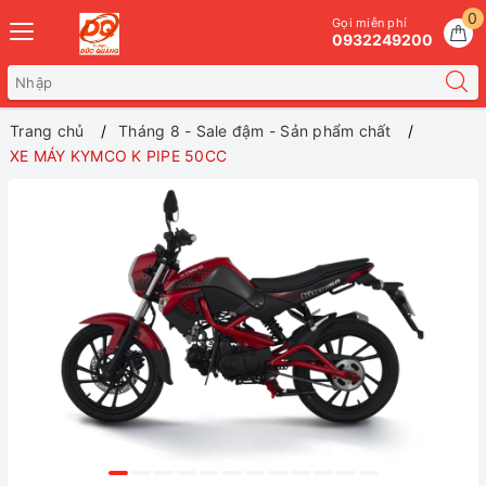
0
Gọi miễn phí
0932249200
Trang chủ
Tháng 8 - Sale đậm - Sản phẩm chất
XE MÁY KYMCO K PIPE 50CC