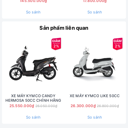
145.500.000₫
17.800.000₫
So sánh
So sánh
Sản phẩm liên quan
2%
2%
K-PIPE 50 nổi bật với bộ khung sườn mắt cáo dạng ống kéo
dài tạo cảm giác nối liền với phần gắp sau, mang đến phong
cách thể thao đầy trẻ trung và năng động
3. ĐÈN ĐUÔI XE DẠNG LED
XE MÁY KYMCO CANDY
XE MÁY KYMCO LIKE 50CC
HERMOSA 50CC CHÍNH HÃNG
25.550.000₫
26.300.000₫
26.050.000₫
26.800.000₫
So sánh
So sánh