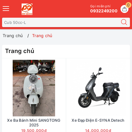
0
Gọi miễn phí
0932249200
Trang chủ
Trang chủ
Trang chủ
Xe Ba Bánh Mini SANGTONG
Xe Đạp Điện E-SYNA Detech
2025
19.500.000₫
14.000.000₫