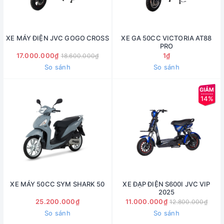
XE MÁY ĐIỆN JVC GOGO CROSS
XE GA 50CC VICTORIA AT88
PRO
17.000.000₫
1₫
18.600.000₫
So sánh
So sánh
14%
XE MÁY 50CC SYM SHARK 50
XE ĐẠP ĐIỆN S600I JVC VIP
2025
25.200.000₫
11.000.000₫
12.800.000₫
So sánh
So sánh