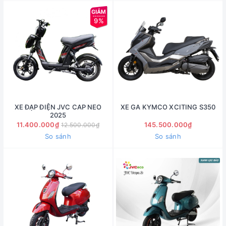
9%
XE ĐẠP ĐIỆN JVC CAP NEO
XE GA KYMCO XCITING S350
2025
11.400.000₫
145.500.000₫
12.500.000₫
So sánh
So sánh