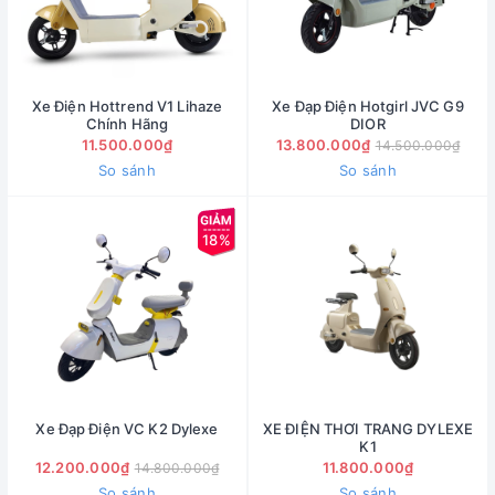
Xe Điện Hottrend V1 Lihaze
Xe Đạp Điện Hotgirl JVC G9
Chính Hãng
DIOR
11.500.000₫
13.800.000₫
14.500.000₫
So sánh
So sánh
18%
Xe Đạp Điện VC K2 Dylexe
XE ĐIỆN THƠI TRANG DYLEXE
K1
12.200.000₫
11.800.000₫
14.800.000₫
So sánh
So sánh